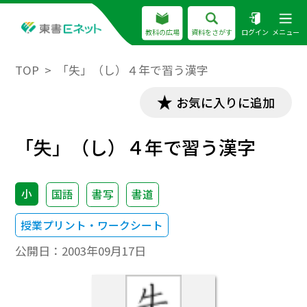
教科の広場
資料をさがす
ログイン
メニュー
TOP
「失」（し）４年で習う漢字
お気に入りに追加
「失」（し）４年で習う漢字
小
国語
書写
書道
授業プリント・ワークシート
公開日：
2003年09月17日