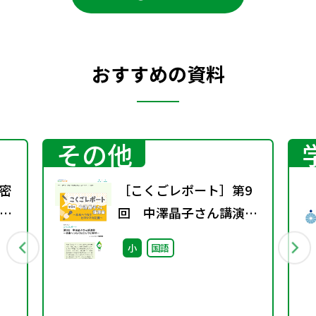
おすすめの資料
その他
密
［こくごレポート］第9
理
回 中澤晶子さん講演会
～未来へつなぐヒロシマ
小
国語
の記憶～