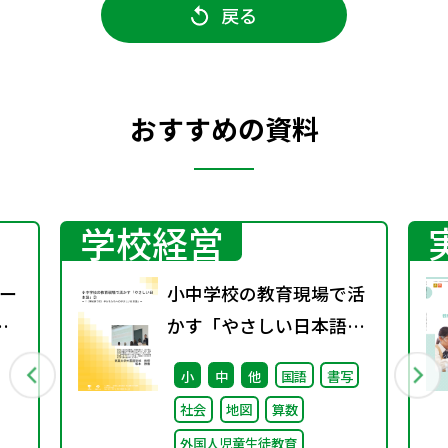
戻る
おすすめの資料
学校経営
ー
小中学校の教育現場で活
かす「やさしい日本語」
② ～「（学校内での）子
小
中
他
国語
書写
ル
どもたちへのやさしい日
社会
地図
算数
開
本語」～
外国人児童生徒教育