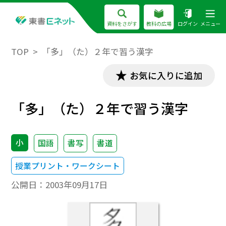
資料をさがす
教科の広場
ログイン
メニュー
TOP
「多」（た）２年で習う漢字
お気に入りに追加
「多」（た）２年で習う漢字
小
国語
書写
書道
授業プリント・ワークシート
公開日：
2003年09月17日