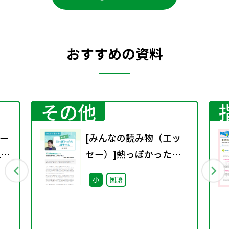
おすすめの資料
その他
ー
[みんなの読み物（エッ
1
セー）]熱っぽかったら
科学する
小
国語