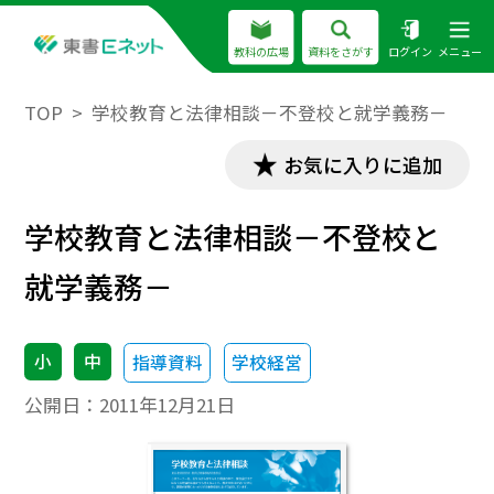
教科の広場
資料をさがす
ログイン
メニュー
TOP
学校教育と法律相談－不登校と就学義務－
お気に入りに追加
学校教育と法律相談－不登校と
就学義務－
小
中
指導資料
学校経営
公開日：
2011年12月21日