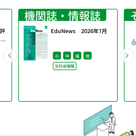
機関誌・情報誌
評
EduNews 2026年7月
回）
小
中
高
他
文科省情報