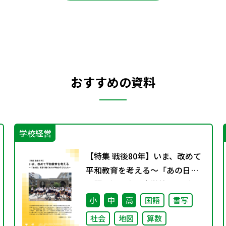
おすすめの資料
学校経営
【特集 戦後80年】いま、改めて
平和教育を考える〜「あの日」
を語り継ぐ本川小学校の子ども
たち〜
小
中
高
国語
書写
社会
地図
算数