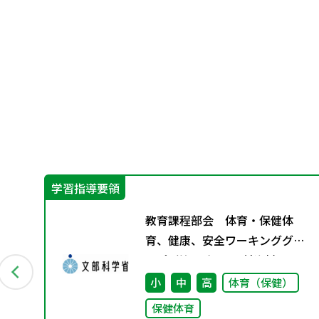
学習指導要領
教
教育課程部会 体育・保健体
4月発
育、健康、安全ワーキンググル
ープ（第1回） 配付資料
会
小
中
高
体育（保健）
保健体育