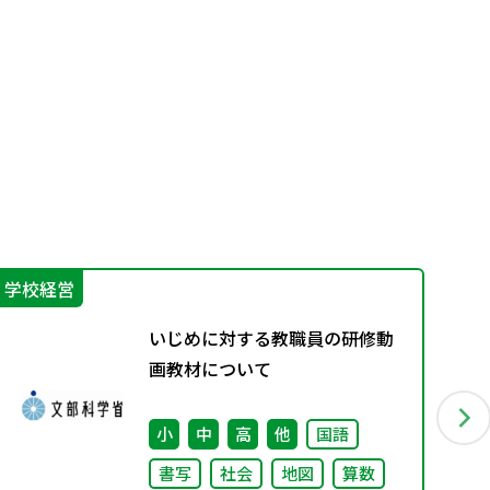
学校経営
IC
いじめに対する教職員の研修動
画教材について
小
中
高
他
国語
書写
社会
地図
算数