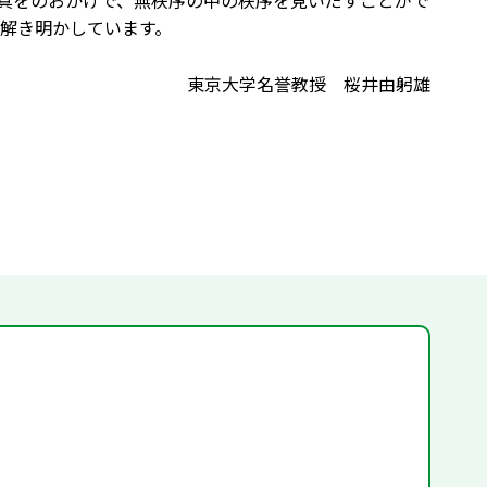
真をのおかげで、無秩序の中の秩序を見いだすことがで
解き明かしています。
東京大学名誉教授 桜井由躬雄