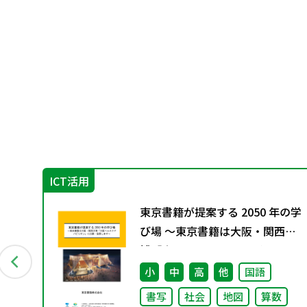
ICT活用
総
東京書籍が提案する 2050 年の学
め
び場 ～東京書籍は大阪・関西万
博「大阪ヘルスケア パビリオ
ン」に出展・協賛します～
小
中
高
他
国語
書写
社会
地図
算数