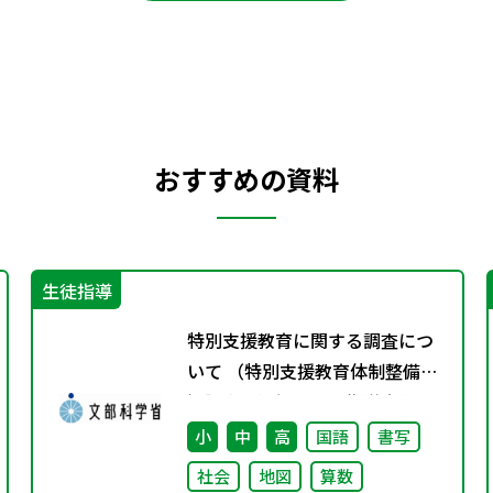
おすすめの資料
生徒指導
特別支援教育に関する調査につ
いて （特別支援教育体制整備状
況調査、通級による指導実施状
況調査）
小
中
高
国語
書写
社会
地図
算数