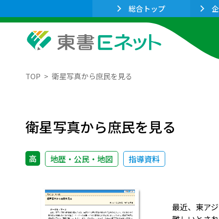
総合トップ
企
TOP
衛星写真から庶民を見る
衛星写真から庶民を見る
高
地歴・公民・地図
指導資料
最近、東アジ