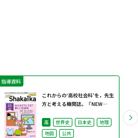
指導資料
不
これからの‘高校社会科’を，先生
方と考える機関誌。『NEW
ShakaIka』 2024年秋号
高
世界史
日本史
地理
地図
公共