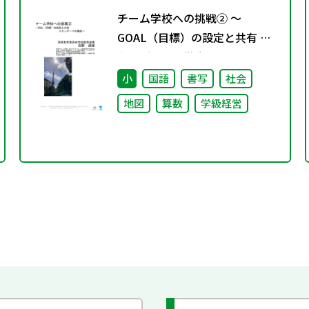
チーム学校への挑戦② ～
GOAL（目標）の設定と共有 ス
タンダードの徹底～
小
国語
書写
社会
地図
算数
学級経営