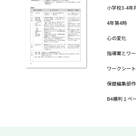
小学校3-4
4年第4時
心の変化
指導案とワー
ワークシート
保健編集部作
B4横判１ペ