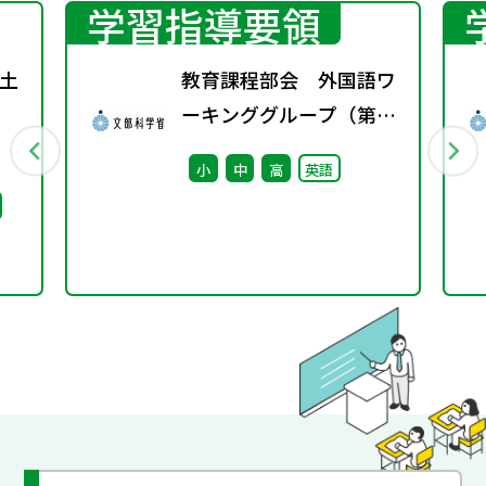
学習指導要領
土
教育課程部会 外国語ワ
ーキンググループ（第11
回） 配付資料
小
中
高
英語