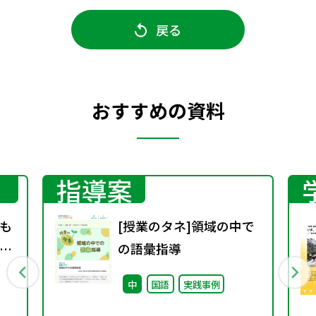
戻る
おすすめの資料
指導案
も
[授業のタネ]領域の中で
業
の語彙指導
中
国語
実践事例