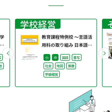
学校経営
学
教育課程特例校 ～言語活
校
用科の取り組み 日本語分
）
野編～
写
小
中
国語
書写
る
他
社会
地図
算数
け
学級経営
論