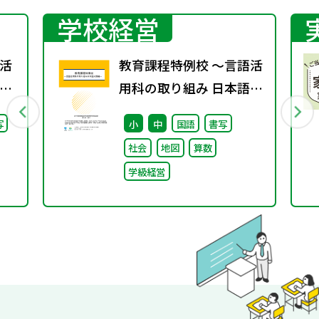
学校経営
活
教育課程特例校 ～言語活
」
用科の取り組み 日本語分
）子
野編～
写
小
中
国語
書写
日
社会
地図
算数
学級経営