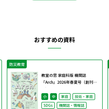
おすすめの資料
防災教育
教室の窓 家庭科版 機関誌
『Arch』2026年春夏号（創刊
号）
小
中
家庭
技術・家庭
SDGs
機関誌・情報誌