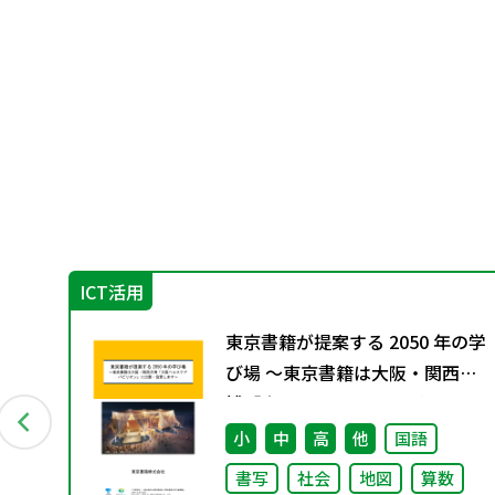
ICT活用
す
東京書籍が提案する 2050 年の学
び場 ～東京書籍は大阪・関西万
博「大阪ヘルスケア パビリオ
ン」に出展・協賛します～
小
中
高
他
国語
書写
社会
地図
算数