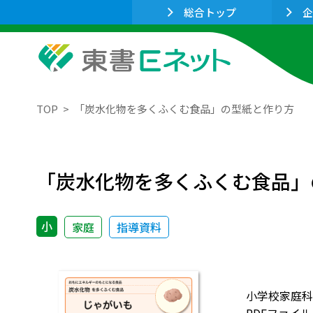
総合トップ
企
TOP
「炭水化物を多くふくむ食品」の型紙と作り方
「炭水化物を多くふくむ食品」
小
家庭
指導資料
小学校家庭科