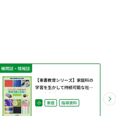
機関誌・情報誌
そ
【東書教育シリーズ】家庭科の
学習を生かして持続可能な社会
へ〜衣生活編〜
小
家庭
指導資料