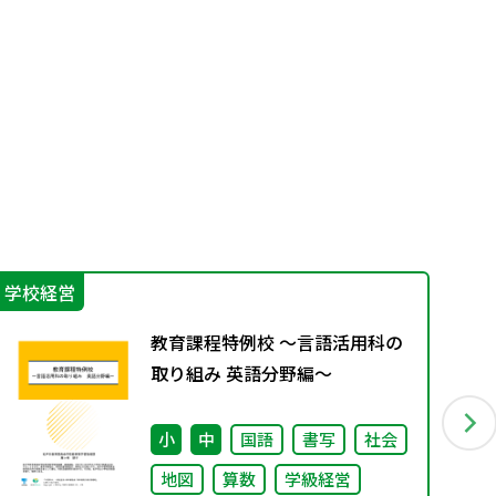
学校経営
機
教育課程特例校 ～言語活用科の
取り組み 英語分野編～
小
中
国語
書写
社会
地図
算数
学級経営