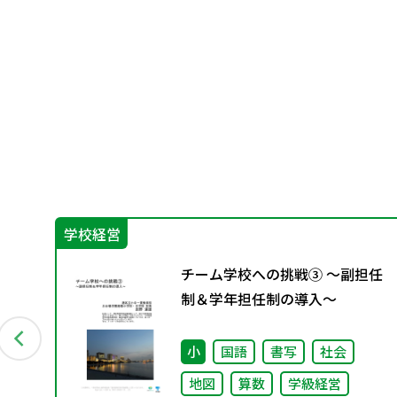
学校経営
も
チーム学校への挑戦③ ～副担任
ぐ
制＆学年担任制の導入～
）
小
国語
書写
社会
地図
算数
学級経営