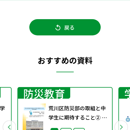
戻る
おすすめの資料
防災教育
学
荒川区防災部の取組と中
学生に期待すること② ～
行
取り組み編～