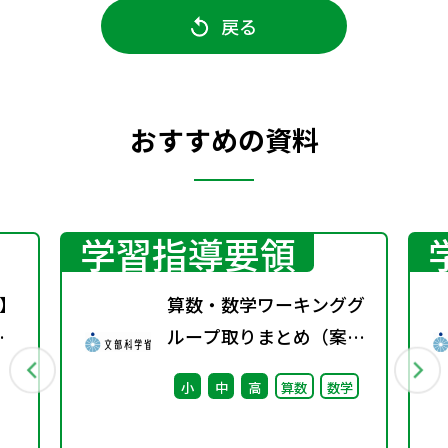
戻る
おすすめの資料
学習指導要領
】
算数・数学ワーキンググ
）
ループ取りまとめ（案）
文
※会議後修正
小
中
高
算数
数学