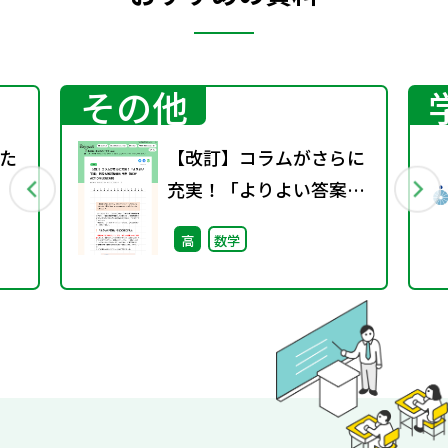
その他
た
【改訂】コラムがさらに
充実！「よりよい答案」
新設＆解説動画も用意
高
数学
（NEW ACTION
LEGEND）