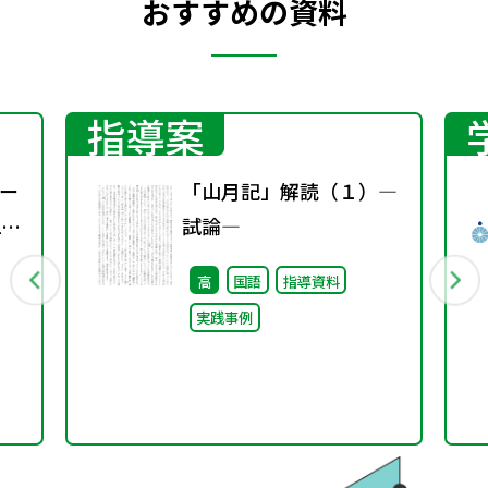
おすすめの資料
指導案
ー
「山月記」解読（１）―
2
試論―
高
国語
指導資料
実践事例