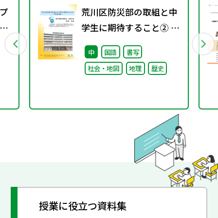
プ
荒川区防災部の取組と中
議
学生に期待すること② ～
取り組み編～
中
国語
書写
社会・地図
地理
歴史
授業に役立つ資料集