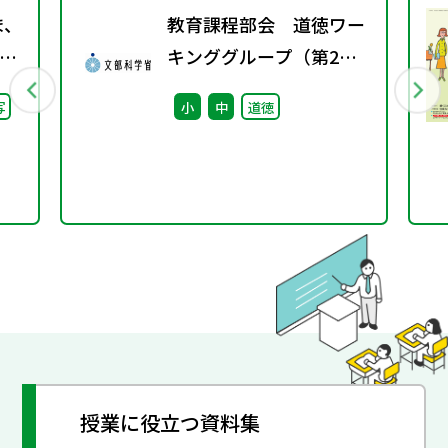
ま、
教育課程部会 道徳ワー
キンググループ（第2
継
回） 配付資料
写
小
中
道徳
た
授業に役立つ資料集