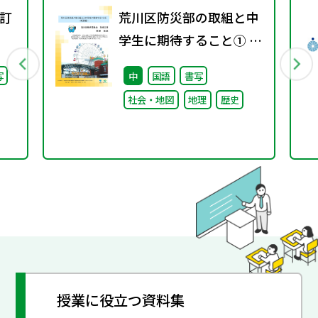
訂
荒川区防災部の取組と中
学生に期待すること① ～
概要編～
写
中
国語
書写
社会・地図
地理
歴史
授業に役立つ資料集