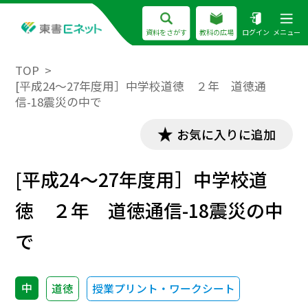
資料をさがす
教科の広場
ログイン
メニュー
TOP
[平成24～27年度用］中学校道徳 ２年 道徳通
信-18震災の中で
お気に入りに追加
[平成24～27年度用］中学校道
徳 ２年 道徳通信-18震災の中
で
中
道徳
授業プリント・ワークシート