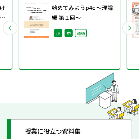
け
始めてみようp4c ～理論
教
編 第１回～
題
小
中
道徳
授業に役立つ資料集