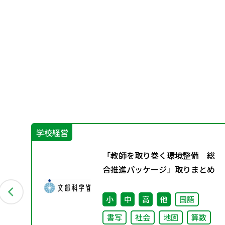
学校経営
習
「教師を取り巻く環境整備 総
け
合推進パッケージ」取りまとめ
徳
小
中
高
他
国語
書写
社会
地図
算数