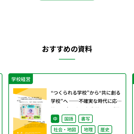
おすすめの資料
学校経営
“つくられる学校”から“共に創る
学校”へ ──不確実な時代に応
答する小津中の実践 第三回 「共
創プロジェクト」“好き”が社会
中
国語
書写
とつながる学び
社会・地図
地理
歴史