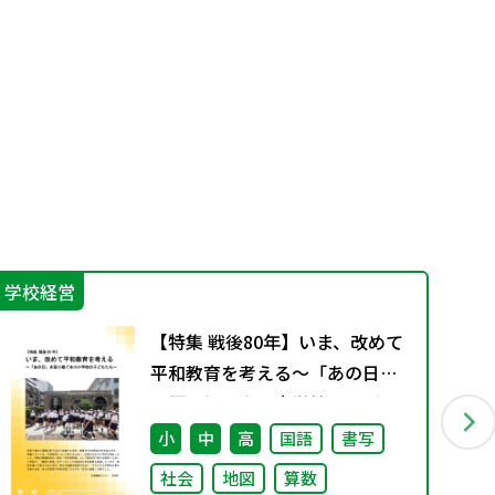
学校経営
学
【特集 戦後80年】いま、改めて
平和教育を考える〜「あの日」
を語り継ぐ本川小学校の子ども
たち〜
小
中
高
国語
書写
社会
地図
算数