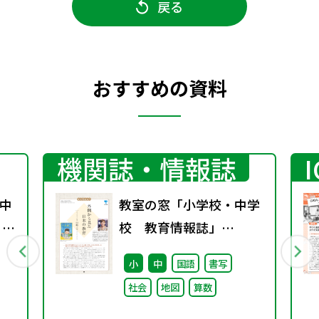
戻る
おすすめの資料
機関誌・情報誌
中
教室の窓「小学校・中学
 ～
校 教育情報誌」
待
vol.76 2025年9月発行
小
中
国語
書写
社会
地図
算数