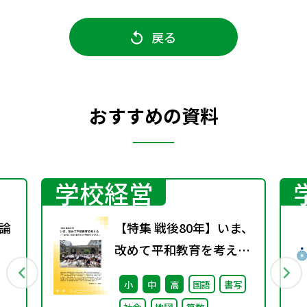
戻る
おすすめの資料
学校経営
理論
【特集 戦後80年】いま、
改めて平和教育を考え
る〜「あの日」を語り継
小
中
高
国語
書写
ぐ本川小学校の子どもた