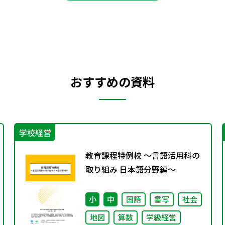
おすすめの資料
学校経営
教育課程特例校 ～言語活用科の
取り組み 日本語分野編～
小
中
国語
書写
社会
地図
算数
学級経営