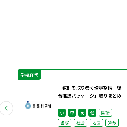
学校経営
ー
「教師を取り巻く環境整備 総
道
合推進パッケージ」取りまとめ
小
中
高
他
国語
書写
社会
地図
算数