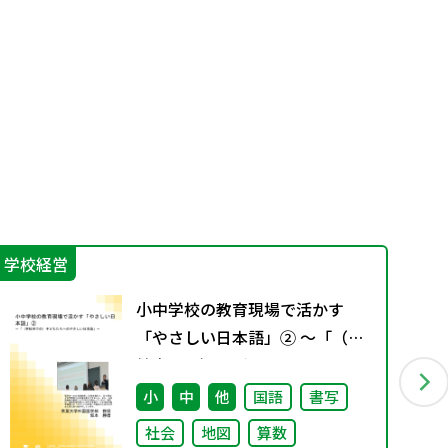
学校経営
学
小中学校の教育現場で活かす
「やさしい日本語」② ～「（学
校内での）子どもたちへのやさ
しい日本語」～
小
中
他
国語
書写
社会
地図
算数