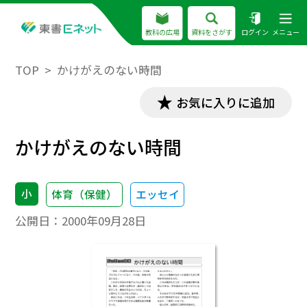
教科の広場
資料をさがす
ログイン
メニュー
TOP
かけがえのない時間
お気に入りに追加
かけがえのない時間
小
体育（保健）
エッセイ
公開日：
2000年09月28日