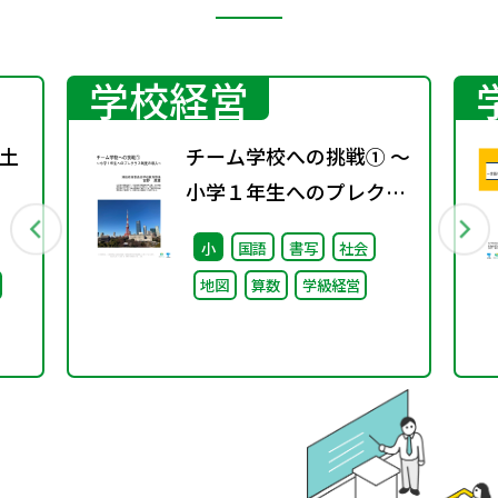
学校経営
土
チーム学校への挑戦① ～
小学１年生へのプレクラ
ス制度の導入～
小
国語
書写
社会
地図
算数
学級経営