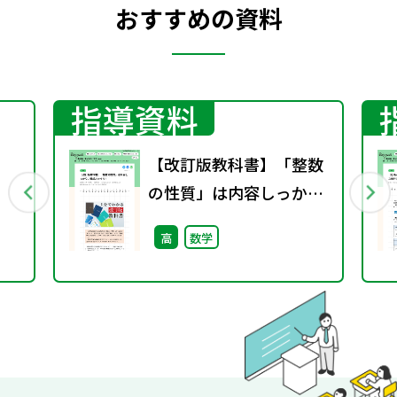
おすすめの資料
指導資料
】
【改訂版教科書】「整数
の性質」は内容しっか
り，構成ハッキリ！
高
数学