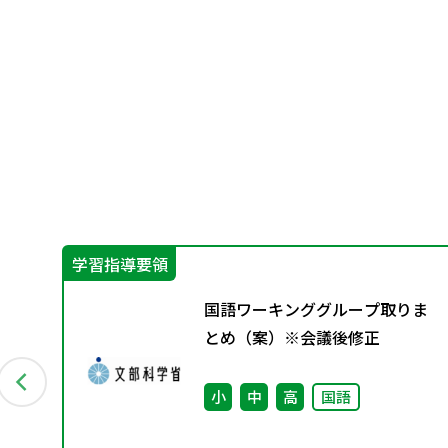
学習指導要領
ィ
国語ワーキンググループ取りま
特
とめ（案）※会議後修正
数
小
中
高
国語