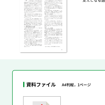
支えとなる語
資料ファイル
A4判縦，1ページ