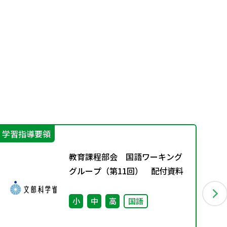
学習指導要領
機
教育課程部会 国語ワーキング
グループ（第11回） 配付資料
小
中
高
国語