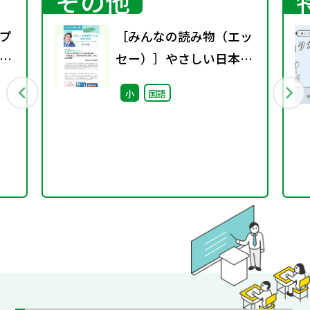
その他
プ
［みんなの読み物（エッ
議
セー）］やさしい日本語
でつくる共生社会――伝え合
小
国語
い、分かち合うための、
みんなの言葉――