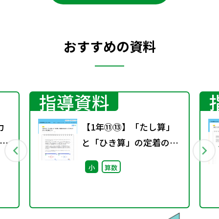
おすすめの資料
指導資料
力
【1年⑪⑬】「たし算」
と「ひき算」の定着のた
し
めに～デジタルコンテン
小
算数
ツを活用して～