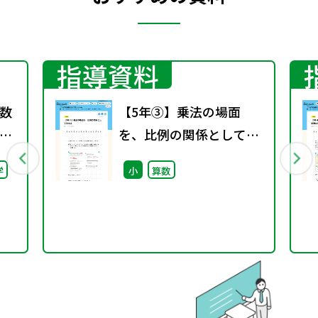
指導資料
数
【5年③】乗法の場面
を、比例の関係として捉
える
学
小
算数