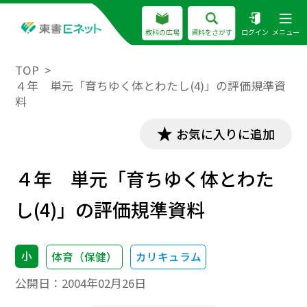
教科の広場
資料をさがす
ログイン
メニュー
TOP
４年 単元「育ちゆく体とわたし(4)」の評価規準資
料
お気に入りに追加
４年 単元「育ちゆく体とわた
し(4)」の評価規準資料
小
体育（保健）
カリキュラム
公開日：
2004年02月26日