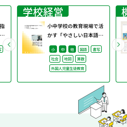
学校経営
指
小中学校の教育現場で活
り
かす「やさしい日本語」
会
① ～「やさしい日本語」
写
小
中
他
国語
書写
し
とは～
社会
地図
算数
外国人児童生徒教育