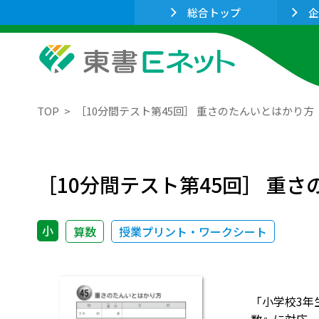
総合トップ
企
TOP
［10分間テスト第45回］ 重さのたんいとはかり方
［10分間テスト第45回］ 重
小
算数
授業プリント・ワークシート
「小学校3年生