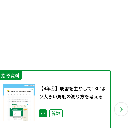
指導資料
学
【4年④】既習を生かして180°よ
り大きい角度の測り方を考える
小
算数