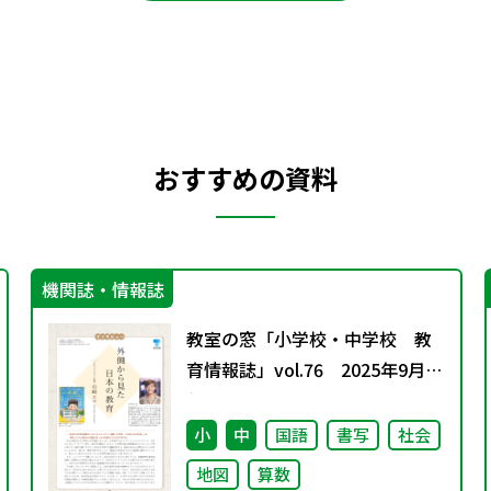
おすすめの資料
機関誌・情報誌
教室の窓「小学校・中学校 教
育情報誌」vol.76 2025年9月発
行
小
中
国語
書写
社会
地図
算数