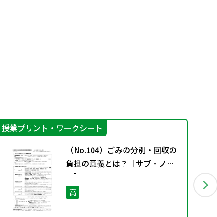
授業プリント・ワークシート
指
（No.104）ごみの分別・回収の
負担の意義とは？［サブ・ノー
ト］
高