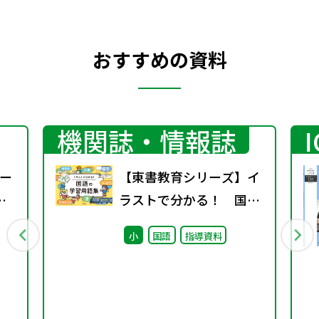
おすすめの資料
機関誌・情報誌
ー
【東書教育シリーズ】イ
ラストで分かる！ 国語
の学習用語集
小
国語
指導資料