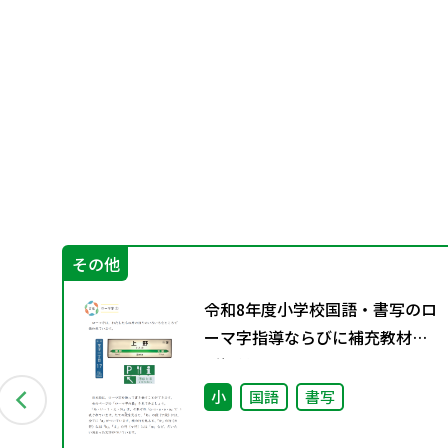
その他
グ
令和8年度小学校国語・書写のロ
資料
ーマ字指導ならびに補充教材の
ご提供について
小
国語
書写