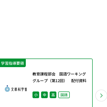
学習指導要領
学
教育課程部会 国語ワーキング
グループ（第12回） 配付資料
小
中
高
国語