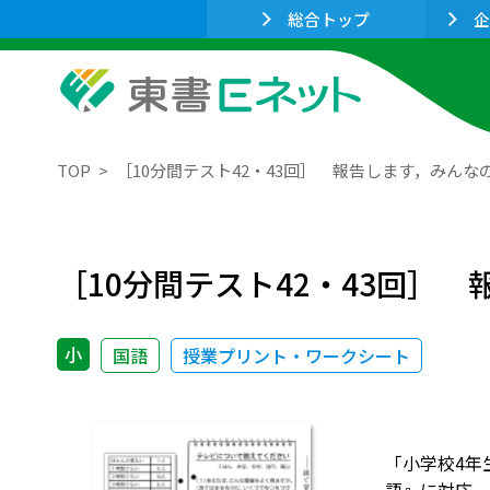
総合トップ
企
TOP
［10分間テスト42・43回］ 報告します，みんなの生
［10分間テスト42・43回］ 報
小
国語
授業プリント・ワークシート
「小学校4年生