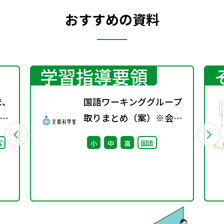
おすすめの資料
学習指導要領
ま、
国語ワーキンググループ
取りまとめ（案）※会議
継
後修正
写
小
中
高
国語
た