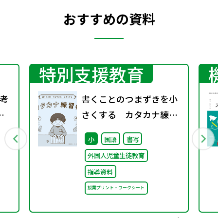
おすすめの資料
特別支援教育
考
書くことのつまずきを小
衣
さくする カタカナ練習
ど
帳
小
国語
書写
れ
外国人児童生徒教育
）
指導資料
授業プリント・ワークシート