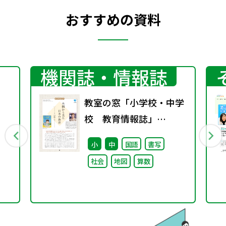
おすすめの資料
機関誌・情報誌
教室の窓「小学校・中学
校 教育情報誌」
vol.76 2025年9月発行
小
中
国語
書写
社会
地図
算数