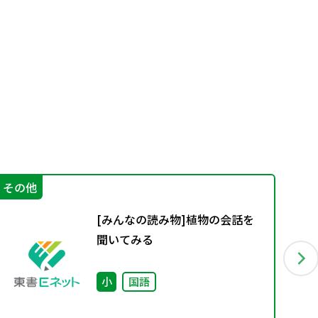
その他
そ
[みんなの読み物]植物の会話を
聞いてみる
小
国語