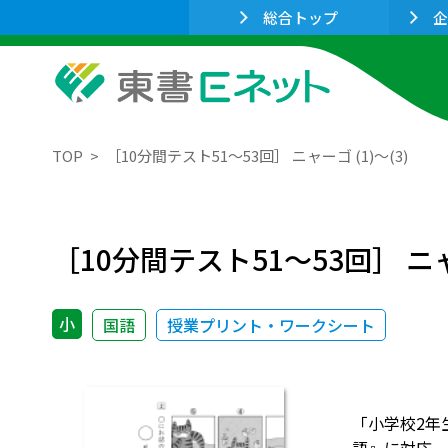
総合トップ
企
TOP
［10分間テスト51～53回］ ニャーゴ (1)～(3)
［10分間テスト51～53回］ ニャー
小
国語
授業プリント・ワークシート
「小学校2年生