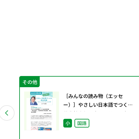
その他
日々
［みんなの読み物（エッセ
ー）］やさしい日本語でつくる
共生社会――伝え合い、分かち合う
ための、みんなの言葉――
小
国語