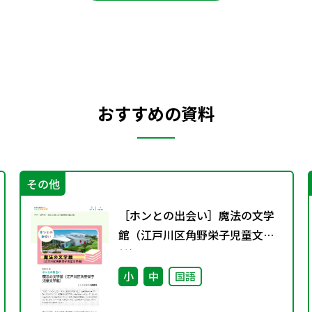
おすすめの資料
その他
［ホンとの出会い］魔法の文学
館（江戸川区角野栄子児童文学
館）
小
中
国語