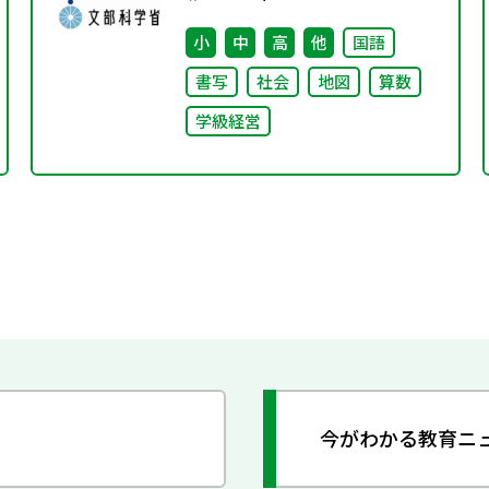
集」の公表について
小
中
高
他
国語
書写
社会
地図
算数
学級経営
今がわかる教育ニ