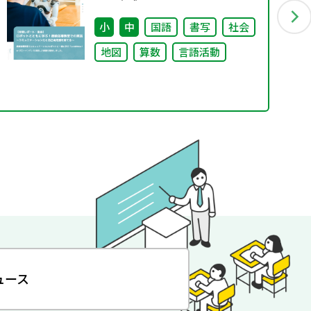
での実践～コミュニケーション
力と自己肯定感を育てる～
小
中
国語
書写
社会
地図
算数
言語活動
ュース