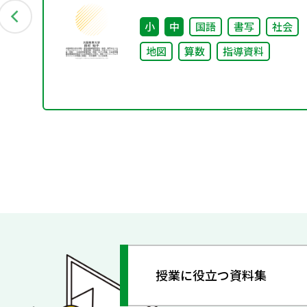
）
り～
小
中
国語
書写
社会
地図
算数
指導資料
授業に役立つ資料集