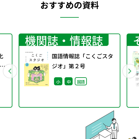
おすすめの資料
機関誌・情報誌
化
国語情報誌「こくごスタ
ジオ」第２号
主
小
中
国語
び