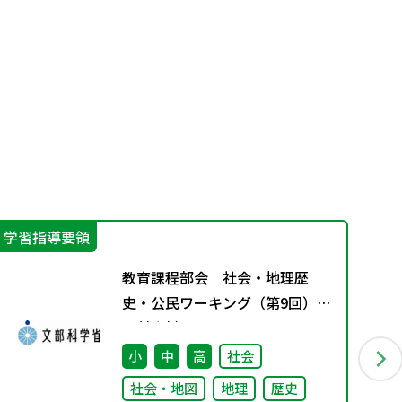
学習指導要領
学
教育課程部会 社会・地理歴
史・公民ワーキング（第9回）
配付資料
小
中
高
社会
社会・地図
地理
歴史