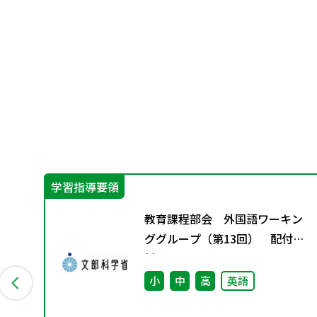
学習指導要領
教育課程部会 外国語ワーキン
ル
ググループ（第13回） 配付資
料
小
中
高
英語