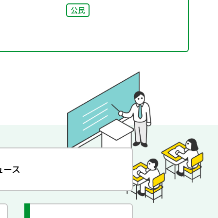
公民
ュース