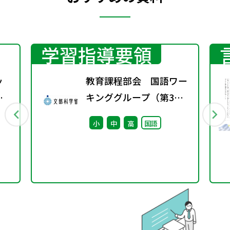
学習指導要領
ッ
教育課程部会 国語ワー
ら
キンググループ（第3
回） 配付資料
小
中
高
国語