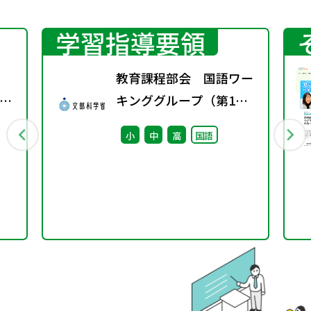
学習指導要領
教育課程部会 国語ワー
示
キンググループ（第1
し
回） 配付資料
小
中
高
国語