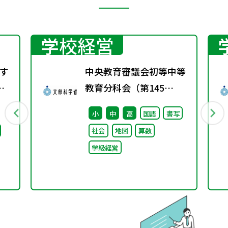
学校経営
す
中央教育審議会初等中等
配
教育分科会（第145
回） 配付資料
小
中
高
国語
書写
社会
地図
算数
学級経営