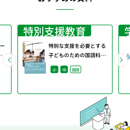
特別支援教育
ー
特別な支援を必要とする
子どものための国語科の
自作教材 ～「みんなの教
小
中
国語
材掲示板」のご投稿より
～