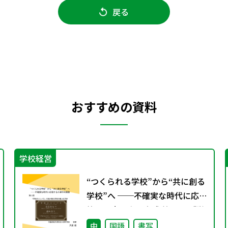
戻る
おすすめの資料
学校経営
“つくられる学校”から“共に創る
学校”へ ──不確実な時代に応
答する小津中の実践 第二回 「学
校のコンパス」生徒が創る学校
中
国語
書写