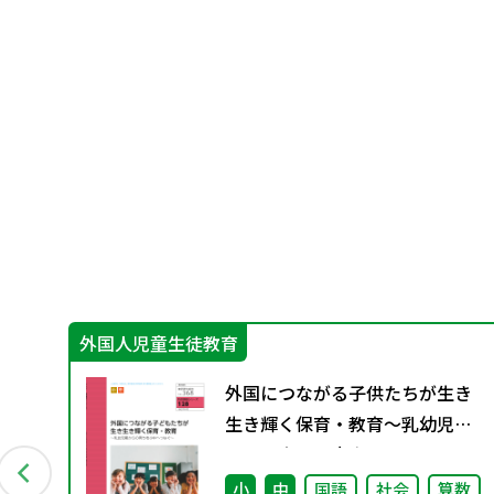
外国人児童生徒教育
科の
外国につながる子供たちが生き
生き輝く保育・教育～乳幼児期
からの育ちを小中へつなぐ～
（特別課題128）
会
小
中
国語
社会
算数