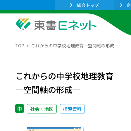
総合トップ
企
TOP
これからの中学校地理教育―空間軸の形成―
これからの中学校地理教育
―空間軸の形成―
中
社会・地図
指導資料