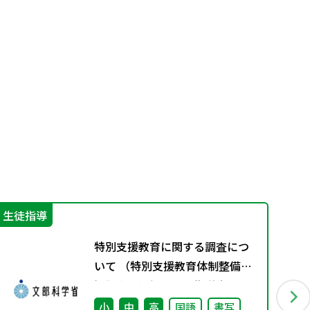
生徒指導
学
特別支援教育に関する調査につ
いて （特別支援教育体制整備状
況調査、通級による指導実施状
況調査）
小
中
高
国語
書写