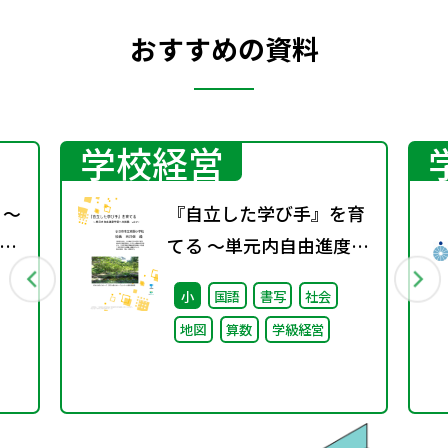
おすすめの資料
学校経営
 ～
『自立した学び手』を育
の
てる ～単元内自由進度学
習への挑戦 vol.1～
小
国語
書写
社会
地図
算数
学級経営