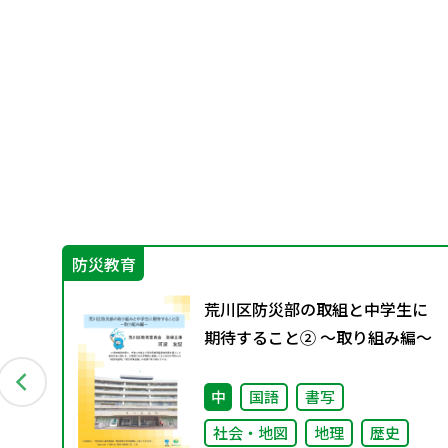
防災教育
グ
荒川区防災部の取組と中学生に
料
期待すること② ～取り組み編～
中
国語
書写
社会・地図
地理
歴史