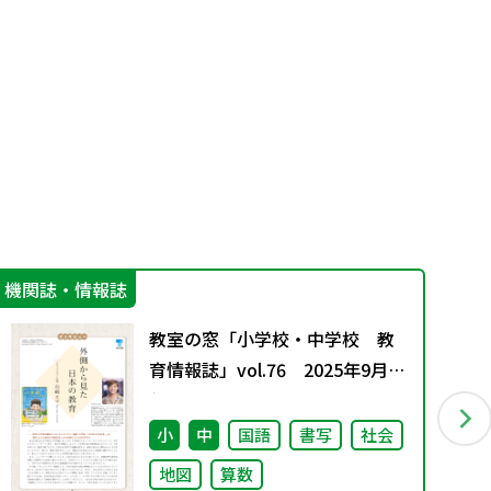
機関誌・情報誌
学
教室の窓「小学校・中学校 教
育情報誌」vol.76 2025年9月発
行
小
中
国語
書写
社会
地図
算数