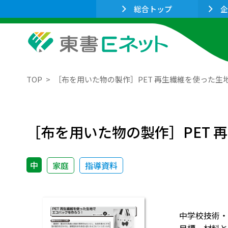
総合トップ
企
TOP
［布を用いた物の製作］PET 再生繊維を使った生
［布を用いた物の製作］PET
中
家庭
指導資料
中学校技術・