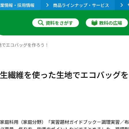
業情報・採用情報
商品ラインナップ・サービス
資料をさがす
教科の広場
地でエコバッグを作ろう！
 再生繊維を使った生地でエコバッグ
家庭科用（家庭分野）「実習題材ガイドブック－調理実習／布を