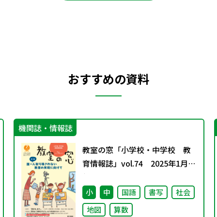
おすすめの資料
機関誌・情報誌
教室の窓「小学校・中学校 教
育情報誌」vol.74 2025年1月発
行
小
中
国語
書写
社会
地図
算数